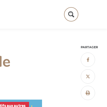
Formulaire
de
recherche
PARTAGER
de


