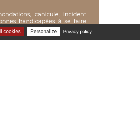
nondations, canicule, incident
sonnes handicapées à se faire
taires et sociaux en cas de
l cookies
Personalize
Privacy policy
n mairie afin de recueillir les
’une aide.
de renseignements disponible en
personne. Elle a un caractère
et d’urgence organisé en cas de
ie, ou déclarer une personne de