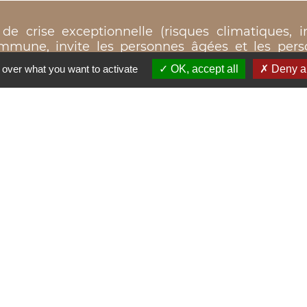
de crise exceptionnelle (risques climatiques, i
 commune, invite les personnes âgées et les per
re une intervention ciblée des services sani
 over what you want to activate
OK, accept all
Deny al
 et d’urgence. Un registre nominatif est ouvert e
les vivant à domicile et souhaitant bénéficier d
rche volontaire et se fait au moyen de la fiche 
ie par le demandeur lui-même ou par une tierce 
onfidentielles.
t limitée à la mise en œuvre d’un plan d’alerte 
er dès à présent, auprès du secrétariat de la Mair
e…) après vous êtes assuré de son accord.