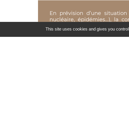
En prévision d’une situation 
nucléaire, épidémies...), la
connaître, afin de permett
This site uses cookies and gives you control
déclenchement du plan d’alerte
données des personnes vulnérab
Cette inscription est une déma
mairie. Elle peut être rempl
facultatif et les données sont c
Son utilisation est strictemen
crise. Vous pouvez vous signal
votre entourage (voisin, famill